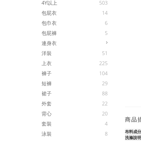
4Y以上
503
包屁衣
14
包巾衣
6
包屁褲
5
連身衣
洋裝
51
上衣
225
褲子
104
短褲
29
裙子
88
外套
22
背心
20
商品
套裝
4
布料成
泳裝
8
洗滌說