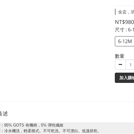
全店，消
NT$980
尺寸
: 6
6-12M
數量
加入購
描述
分
：95% GOTS 有機棉，5% 彈性纖維
明
：冷水機洗，輕柔模式。不可乾洗。不可漂白。低溫烘乾。