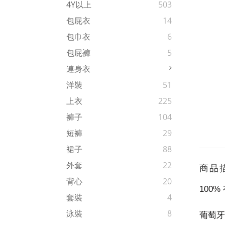
4Y以上
503
包屁衣
14
包巾衣
6
包屁褲
5
連身衣
洋裝
51
上衣
225
褲子
104
短褲
29
裙子
88
外套
22
商品
背心
20
100%
套裝
4
泳裝
8
葡萄牙