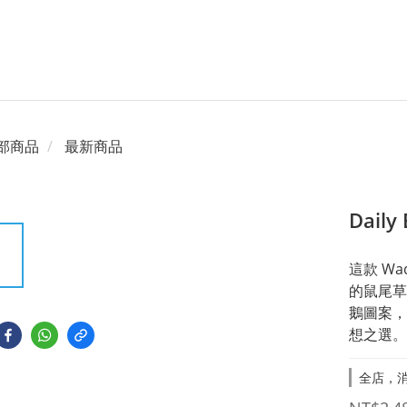
部商品
最新商品
Dai
這款 W
的鼠尾草
鵝圖案，
想之選。
全店，消