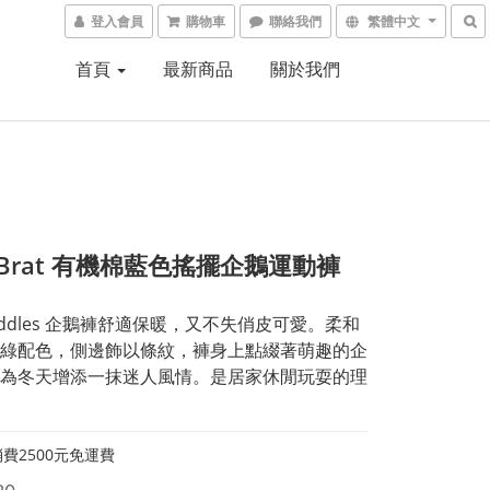
登入會員
購物車
聯絡我們
繁體中文
首頁
最新商品
關於我們
ly Brat 有機棉藍色搖擺企鵝運動褲
addles 企鵝褲舒適保暖，又不失俏皮可愛。柔和
綠配色，側邊飾以條紋，褲身上點綴著萌趣的企
為冬天增添一抹迷人風情。是居家休閒玩耍的理
費2500元免運費