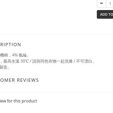
ADD TO
RIPTION
有機棉，4% 氨綸。
，最高水溫 30℃ / 請與同色衣物一起洗滌 / 不可漂白。
製造。
TOMER REVIEWS
iew for this product