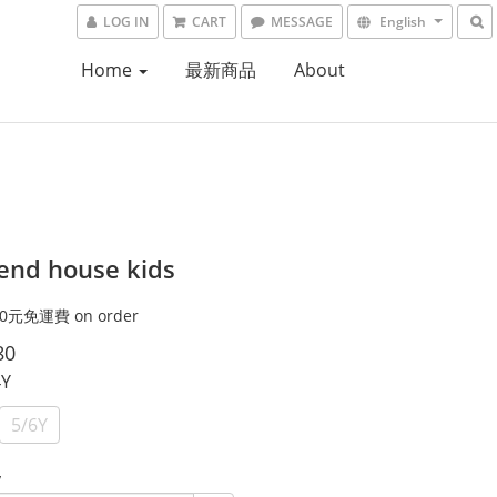
LOG IN
CART
MESSAGE
English
Home
最新商品
About
nd house kids
0元免運費 on order
80
4Y
5/6Y
y