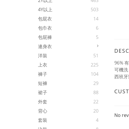
2Y以上
463
4Y以上
503
包屁衣
14
包巾衣
6
包屁褲
5
連身衣
DESC
洋裝
51
96% 
上衣
225
可機洗
褲子
104
西班牙
短褲
29
CUS
裙子
88
外套
22
背心
20
No rev
套裝
4