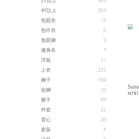
2Y以上
463
4Y以上
503
包屁衣
14
包巾衣
6
包屁褲
5
連身衣
洋裝
51
上衣
225
褲子
104
Susu
短褲
29
NT$1
裙子
88
外套
22
背心
20
套裝
4