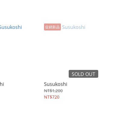
促銷新品
SOLD OUT
hi
Susukoshi
NT$1,200
NT$720