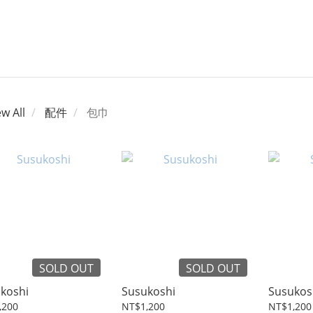
ew All
配件
包巾
SOLD OUT
SOLD OUT
koshi
Susukoshi
Susukos
,200
NT$1,200
NT$1,200