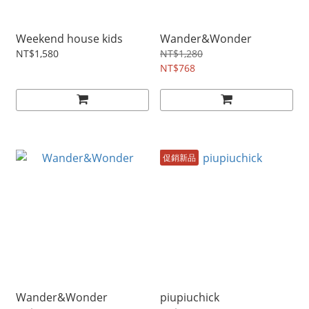
Weekend house kids
Wander&Wonder
NT$1,580
NT$1,280
NT$768
促銷新品
Wander&Wonder
piupiuchick