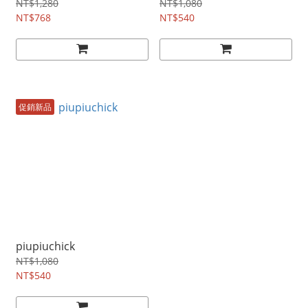
NT$1,280
NT$1,080
NT$768
NT$540
促銷新品
piupiuchick
NT$1,080
NT$540