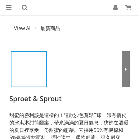
View All
最新商品
Sproet & Sprout
甜蜜的勝利該是這樣的！這款沙色寬鬆T卹，印有俏皮
的冰淇淋甜筒圖案，帶來滿滿的夏日氣息，彷彿在溫暖
的夏日裡享受一份甜蜜的慰藉。它採用95%有機棉和
5%氨綸混紡面料，彈性適中，柔軟舒適，經久耐穿，