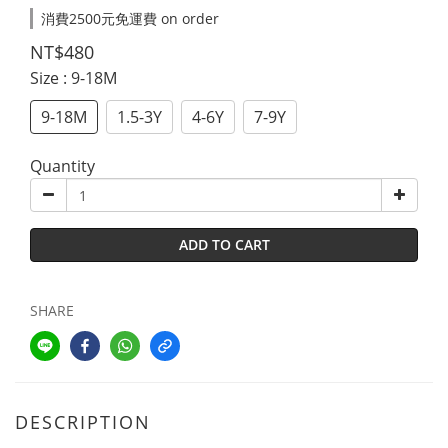
消費2500元免運費 on order
NT$480
Size
: 9-18M
9-18M
1.5-3Y
4-6Y
7-9Y
Quantity
ADD TO CART
SHARE
DESCRIPTION