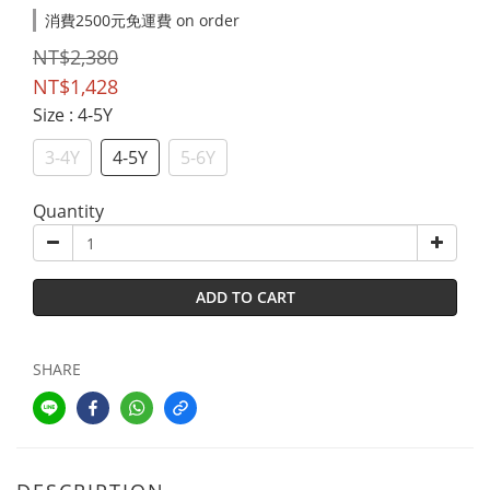
消費2500元免運費 on order
NT$2,380
NT$1,428
Size
: 4-5Y
3-4Y
4-5Y
5-6Y
Quantity
ADD TO CART
SHARE