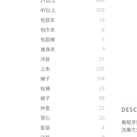
2Y以上
463
4Y以上
503
包屁衣
14
包巾衣
6
包屁褲
5
連身衣
洋裝
51
上衣
225
褲子
104
短褲
29
裙子
88
外套
22
DESC
背心
20
葡萄牙
套裝
4
洗滌方