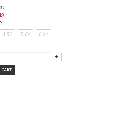
80
48
4Y
4-5Y
5-6Y
6-8Y
y
 CART