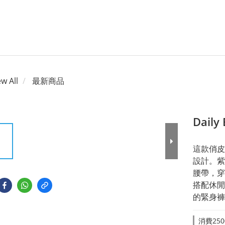
ew All
最新商品
Daily 
這款俏皮
設計。紫
腰帶，穿
搭配休閒
的緊身褲
消費250