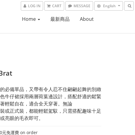
LOG IN
CART
MESSAGE
English
Home
最新商品
About
Brat
的必備單品，又帶有令人忍不住翩翩起舞的別緻
色牛仔裙採用兩層荷葉邊設計，搭配舒適的鬆緊
著輕鬆自在，適合全天穿著。無論
裝或正式裝，都能輕鬆駕馭，只需搭配趣味十足
或亮眼的毛衣即可。
0元免運費 on order