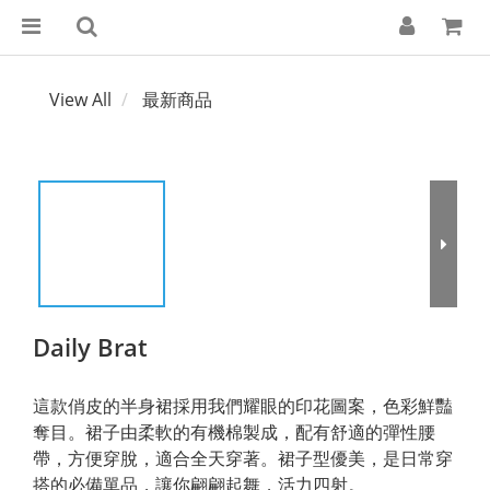
View All
最新商品
Daily Brat
這款俏皮的半身裙採用我們耀眼的印花圖案，色彩鮮豔
奪目。裙子由柔軟的有機棉製成，配有舒適的彈性腰
帶，方便穿脫，適合全天穿著。裙子型優美，是日常穿
搭的必備單品，讓你翩翩起舞，活力四射。