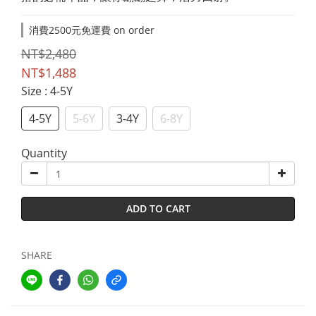
消費2500元免運費 on order
NT$2,480
NT$1,488
Size
: 4-5Y
4-5Y
5-6Y
3-4Y
6-8Y
Quantity
ADD TO CART
SHARE