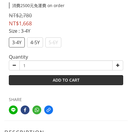
消費2500元免運費 on order
NT$2,780
NT$1,668
Size
: 3-4Y
3-4Y
4-5Y
5-6Y
Quantity
ADD TO CART
SHARE