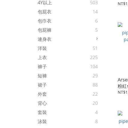
4Y以上
503
NT$1
包屁衣
14
包巾衣
6
包屁褲
5
連身衣
洋裝
51
上衣
225
褲子
104
短褲
29
Arse
裙子
88
粉紅色
bas
NT$1
外套
22
背心
20
套裝
4
泳裝
8