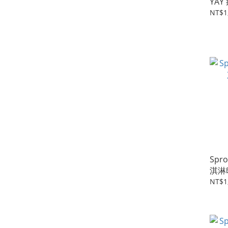
YA
NT$1
Spr
淇淋
NT$1