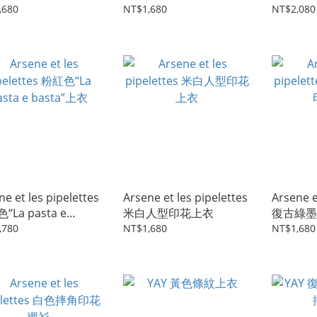
,680
NT$1,680
NT$2,080
ne et les pipelettes
Arsene et les pipelettes
Arsene e
“La pasta e
米白人型印花上衣
復古綠墨
ta”上衣
,780
NT$1,680
NT$1,680