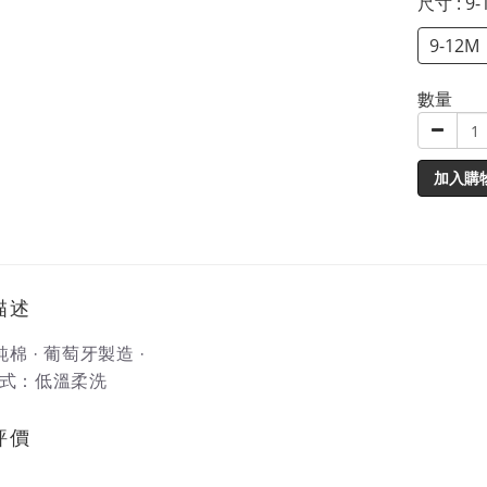
尺寸
: 9
9-12M
數量
加入購
描述
純棉 · 葡萄牙製造 ·
式：低溫柔洗
評價