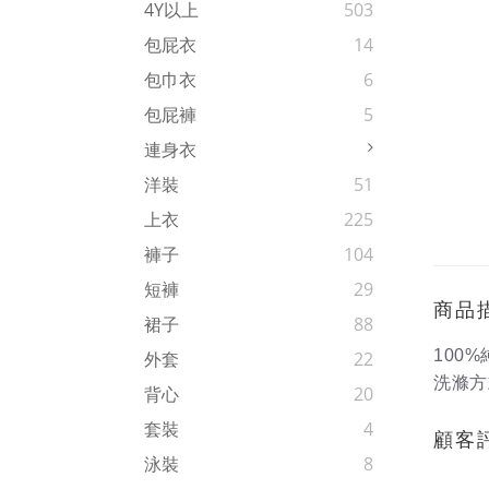
4Y以上
503
包屁衣
14
包巾衣
6
包屁褲
5
連身衣
洋裝
51
上衣
225
褲子
104
短褲
29
商品
裙子
88
100%
外套
22
洗滌方
背心
20
套裝
4
顧客
泳裝
8