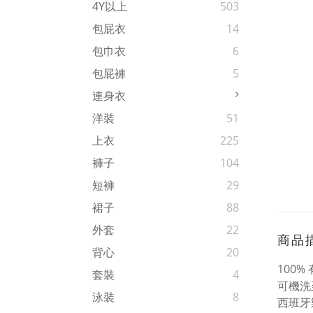
4Y以上
503
包屁衣
14
包巾衣
6
包屁褲
5
連身衣
洋裝
51
上衣
225
褲子
104
短褲
29
裙子
88
外套
22
商品
背心
20
100%
套裝
4
可機洗至
泳裝
8
西班牙