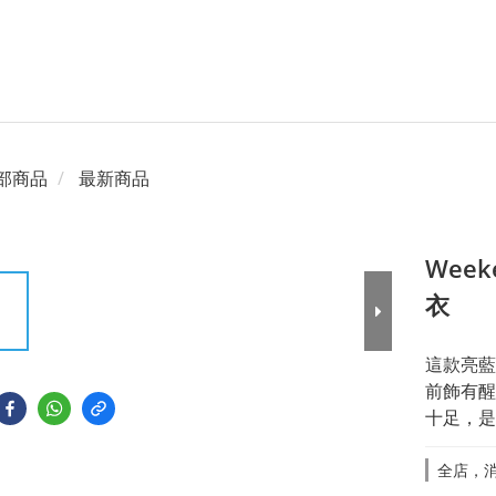
部商品
最新商品
Week
衣
這款亮藍
前飾有醒
十足，是
全店，消