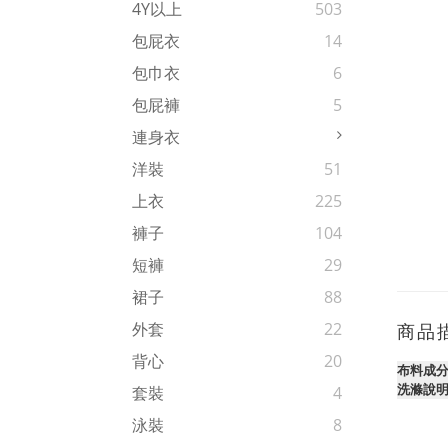
4Y以上
503
包屁衣
14
包巾衣
6
包屁褲
5
連身衣
洋裝
51
上衣
225
褲子
104
短褲
29
裙子
88
外套
22
商品
背心
20
布料成
洗滌說
套裝
4
泳裝
8