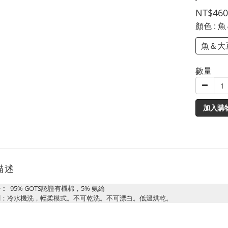
NT$460
顏色
: 
魚＆大
數量
加入購
描述
分：
95% GOTS認證有機棉，5% 氨綸
明
：冷水機洗，輕柔模式。不可乾洗。不可漂白。低溫烘乾。