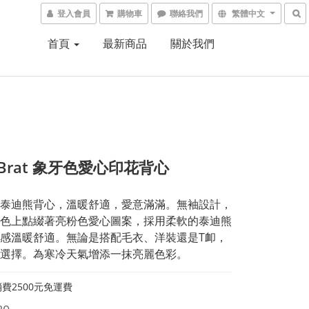
登入會員
購物車
聯絡我們
繁體中文
首頁
最新商品
關於我們
y Brat 象牙色愛心印花背心
泰迪熊背心，溫暖舒適，愛意滿滿。無袖設計，
色上點綴著亮粉色愛心圖案，採用柔軟的泰迪熊
感溫暖舒適。無論是搭配毛衣、洋裝還是T卹，
選擇。為寒冷天氣增添一抹亮麗色彩。
費2500元免運費