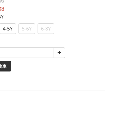
80
08
4Y
4-5Y
5-6Y
6-8Y
物車