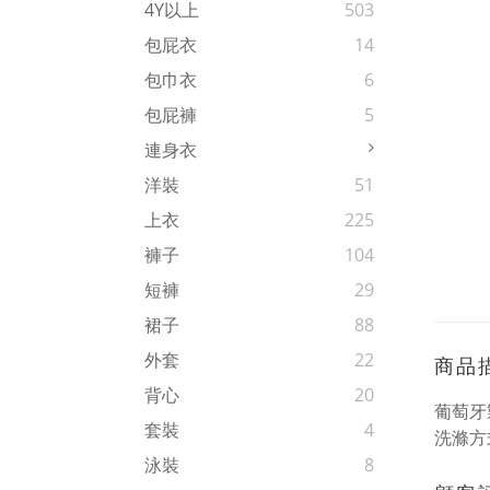
4Y以上
503
包屁衣
14
包巾衣
6
包屁褲
5
連身衣
洋裝
51
上衣
225
褲子
104
短褲
29
裙子
88
外套
22
商品
背心
20
葡萄牙
套裝
4
洗滌方
泳裝
8