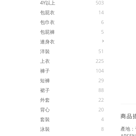
4Y以上
503
包屁衣
14
包巾衣
6
包屁褲
5
連身衣
洋裝
51
上衣
225
褲子
104
短褲
29
裙子
88
外套
22
背心
20
商品
套裝
4
產地：
泳裝
8