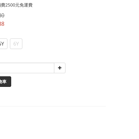
費2500元免運費
80
88
5Y
6Y
物車