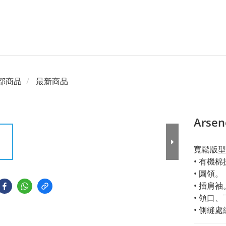
部商品
最新商品
Arsen
寬鬆版型
• 有機
• 圓領。
• 插肩袖
• 領口
• 側縫