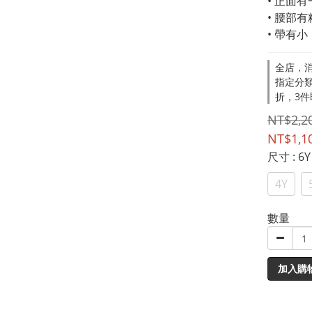
• 正面
• 腰部
• 帶有
全店，消
指定分類
折，3件
NT$2,2
NT$1,1
尺寸
: 6Y
4Y
數量
加入購