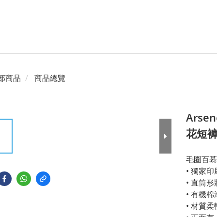
部商品
商品總覽
Arsen
花短
毛圈百慕
• 獨家
• 直筒
• 有機
• 材質