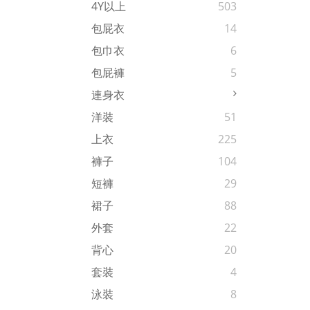
4Y以上
503
包屁衣
14
包巾衣
6
包屁褲
5
連身衣
洋裝
51
上衣
225
褲子
104
短褲
29
裙子
88
外套
22
背心
20
套裝
4
泳裝
8