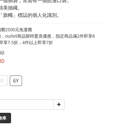
有一個插袋，背面有一個貼邊口袋。
有精美抽繩。
小「旗幟」標誌的個人化識別。
費2500元免運費
，outlet商品限時驚喜優惠，指定商品滿2件即享8
即享7.5折，4件以上即享7折
00
00
5Y
6Y
物車