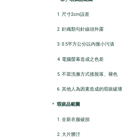
1. 尺寸2cm誤差
2. 針織類勾針線頭外露
3. 0.5平方公分以內微小污漬
4. 電腦螢幕造成之色差
5. 不當洗滌方式後脫落、褪色
6. 其他人為因素造成的瑕疵破壞
瑕疵品範圍
＊
1. 全新衣服破損
2. 大片髒汙